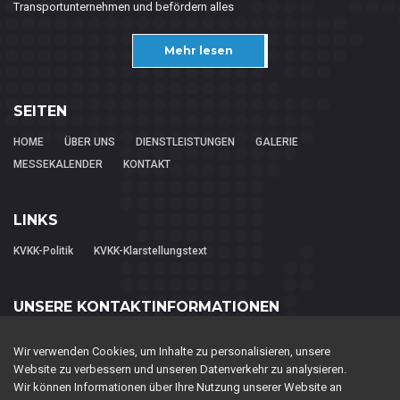
Transportunternehmen und befördern alles
Mehr lesen
SEITEN
HOME
ÜBER UNS
DIENSTLEISTUNGEN
GALERIE
MESSEKALENDER
KONTAKT
LINKS
KVKK-Politik
KVKK-Klarstellungstext
UNSERE KONTAKTINFORMATIONEN
FL FUAR LOJİSTİK HİZMETLERİ TAŞIMACILIK LTD.ŞTİ..
Wir verwenden Cookies, um Inhalte zu personalisieren, unsere
Piri Reis Mah. 2063. Sok. NEW Residence No:2 K:3 D:143
Website zu verbessern und unseren Datenverkehr zu analysieren.
Esenyurt / İstanbul
Wir können Informationen über Ihre Nutzung unserer Website an