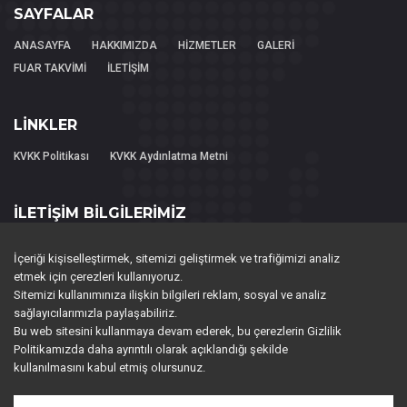
SAYFALAR
ANASAYFA
HAKKIMIZDA
HİZMETLER
GALERİ
FUAR TAKVİMİ
İLETİŞİM
LİNKLER
KVKK Politikası
KVKK Aydınlatma Metni
İLETİŞİM BİLGİLERİMİZ
FL FUAR LOJİSTİK HİZMETLERİ TAŞIMACILIK LTD.ŞTİ..
İçeriği kişiselleştirmek, sitemizi geliştirmek ve trafiğimizi analiz
Piri Reis Mah. 2063. Sok. NEW Residence No:2 K:3 D:143
etmek için çerezleri kullanıyoruz.
Esenyurt / İstanbul
Sitemizi kullanımınıza ilişkin bilgileri reklam, sosyal ve analiz
sağlayıcılarımızla paylaşabiliriz.
0 (212) 599 67 21-22
Bu web sitesini kullanmaya devam ederek, bu çerezlerin Gizlilik
Politikamızda daha ayrıntılı olarak açıklandığı şekilde
0 (212) 599 67 25
kullanılmasını kabul etmiş olursunuz.
expo@fuarlojistigi.com (Operasyon - Pazarlama)